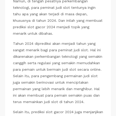
Namun, di tengah pesatnya perkembangan
teknologi, para peminat judi slot tentunya ingin
tahu apa yang akan terjadi di masa depan,
khususnya di tahun 2024. Dan inilah yang membuat
prediksi slot gacor 2024 menjadi topik yang
menarik untuk dibahas.
Tahun 2024 diprediksi akan menjadi tahun yang
sangat menarik bagi para peminat judi slot. Hal ini
dikarenakan perkembangan teknologi yang semakin
canggih serta regulasi yang semakin memudahkan
para pemain untuk bermain judi slot secara online.
Selain itu, para pengembang permainan judi slot
juga semakin berinovasi untuk menciptakan
permainan yang lebih menarik dan menghibur. Hal
ini akan membuat para pemain semakin puas dan
terus memainkan judi slot di tahun 2024.
Selain itu, prediksi slot gacor 2024 juga menjanjikan