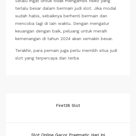
Selalu ingat untuk tidak mengambil risiko yang
terlalu besar dalam bermain judi slot. Jika modal
sudah habis, sebaiknya berhenti bermain dan
mencoba lagi di lain waktu. Dengan mengatur
keuangan dengan baik, peluang untuk meraih
kemenangan di tahun 2024 akan semakin besar.
Terakhir, para pemain juga perlu memilih situs judi
slot yang terpercaya dan terba
Fire138 Slot
Slot Online Gacor Pragmatic Hari Ini