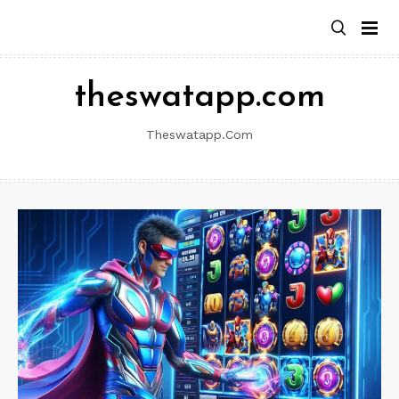
Skip
to
content
theswatapp.com
Theswatapp.com