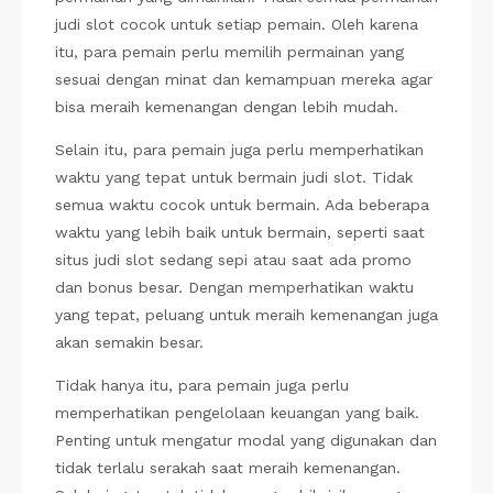
judi slot cocok untuk setiap pemain. Oleh karena
itu, para pemain perlu memilih permainan yang
sesuai dengan minat dan kemampuan mereka agar
bisa meraih kemenangan dengan lebih mudah.
Selain itu, para pemain juga perlu memperhatikan
waktu yang tepat untuk bermain judi slot. Tidak
semua waktu cocok untuk bermain. Ada beberapa
waktu yang lebih baik untuk bermain, seperti saat
situs judi slot sedang sepi atau saat ada promo
dan bonus besar. Dengan memperhatikan waktu
yang tepat, peluang untuk meraih kemenangan juga
akan semakin besar.
Tidak hanya itu, para pemain juga perlu
memperhatikan pengelolaan keuangan yang baik.
Penting untuk mengatur modal yang digunakan dan
tidak terlalu serakah saat meraih kemenangan.