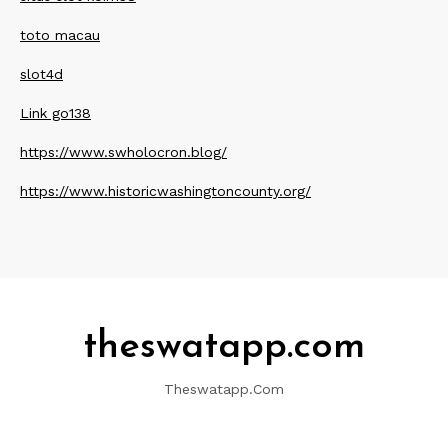
toto macau
slot4d
Link go138
https://www.swholocron.blog/
https://www.historicwashingtoncounty.org/
theswatapp.com
Theswatapp.com