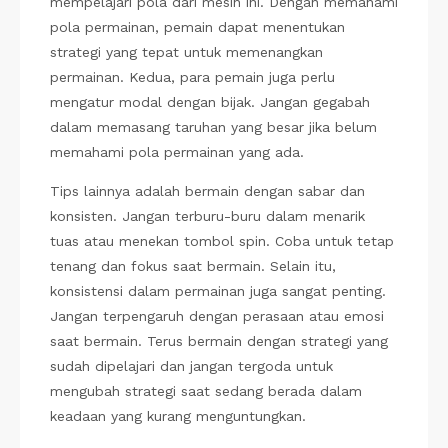
mempelajari pola dari mesin ini. Dengan memahami
pola permainan, pemain dapat menentukan
strategi yang tepat untuk memenangkan
permainan. Kedua, para pemain juga perlu
mengatur modal dengan bijak. Jangan gegabah
dalam memasang taruhan yang besar jika belum
memahami pola permainan yang ada.
Tips lainnya adalah bermain dengan sabar dan
konsisten. Jangan terburu-buru dalam menarik
tuas atau menekan tombol spin. Coba untuk tetap
tenang dan fokus saat bermain. Selain itu,
konsistensi dalam permainan juga sangat penting.
Jangan terpengaruh dengan perasaan atau emosi
saat bermain. Terus bermain dengan strategi yang
sudah dipelajari dan jangan tergoda untuk
mengubah strategi saat sedang berada dalam
keadaan yang kurang menguntungkan.