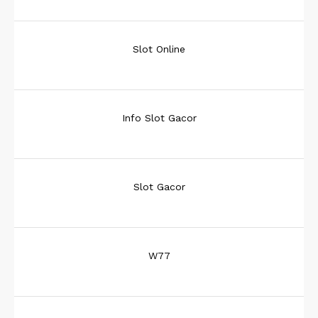
Slot Online
Info Slot Gacor
Slot Gacor
W77