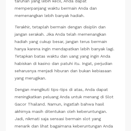
taruhan yang lebih kecil, Anda dapat
memperpanjang waktu bermain Anda dan
memenangkan lebih banyak hadiah.
Terakhir, tetaplah bermain dengan disiplin dan
jangan serakah. Jika Anda telah memenangkan
hadiah yang cukup besar, jangan terus bermain
hanya karena ingin mendapatkan lebih banyak lagi.
Tetapkan batas waktu dan uang yang ingin Anda
habiskan di kasino dan patuhi itu. Ingat, perjudian
seharusnya menjadi hiburan dan bukan kebiasaan
yang merugikan.
Dengan mengikuti tips-tips di atas, Anda dapat
meningkatkan peluang Anda untuk menang di Slot
Gacor Thailand. Namun, ingatlah bahwa hasil
akhirnya masih ditentukan oleh keberuntungan.
Jadi, nikmati saja sensasi bermain slot yang
menarik dan lihat bagaimana keberuntungan Anda