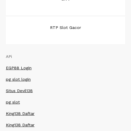
RTP Slot Gacor
APi
EGP88 Login
pg slot login
Situs Devil138
pg slot
King138 Daftar
King138 Daftar