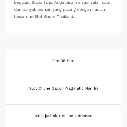
berjalan. Siapa tahu, Anda bisa menjadi salah satu
dari banyak pemain yang pulang dengan hadiah
besar dari Slot Gacor Thailand.
Fire138 Slot
Slot Online Gacor Pragmatic Hari Ini
situs judi slot online indonesia