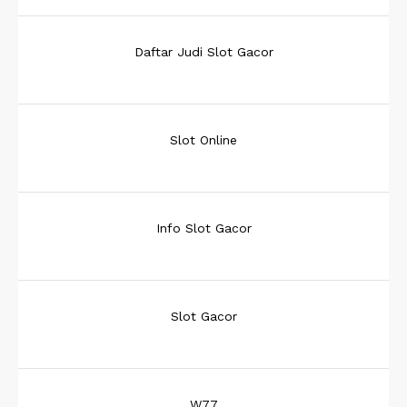
Daftar Judi Slot Gacor
Slot Online
Info Slot Gacor
Slot Gacor
W77