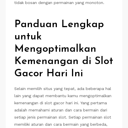
tidak bosan dengan permainan yang monoton.
Panduan Lengkap
untuk
Mengoptimalkan
Kemenangan di Slot
Gacor Hari Ini
Selain memilih situs yang tepat, ada beberapa hal
lain yang dapat membantu kamu mengoptimalkan
kemenangan di slot gacor hari ini. Yang pertama
adalah memahami aturan dan cara bermain dari
setiap jenis permainan slot. Setiap permainan slot
memiliki aturan dan cara bermain yang berbeda,