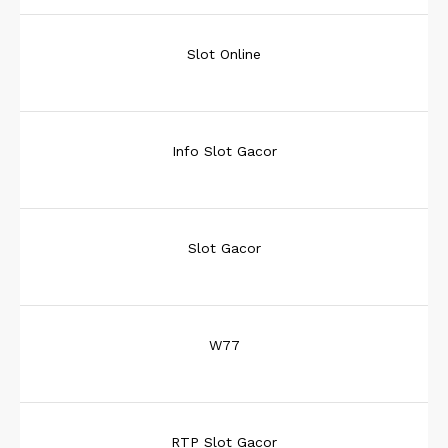
Slot Online
Info Slot Gacor
Slot Gacor
W77
RTP Slot Gacor