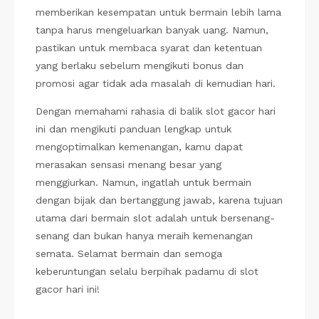
memberikan kesempatan untuk bermain lebih lama
tanpa harus mengeluarkan banyak uang. Namun,
pastikan untuk membaca syarat dan ketentuan
yang berlaku sebelum mengikuti bonus dan
promosi agar tidak ada masalah di kemudian hari.
Dengan memahami rahasia di balik slot gacor hari
ini dan mengikuti panduan lengkap untuk
mengoptimalkan kemenangan, kamu dapat
merasakan sensasi menang besar yang
menggiurkan. Namun, ingatlah untuk bermain
dengan bijak dan bertanggung jawab, karena tujuan
utama dari bermain slot adalah untuk bersenang-
senang dan bukan hanya meraih kemenangan
semata. Selamat bermain dan semoga
keberuntungan selalu berpihak padamu di slot
gacor hari ini!