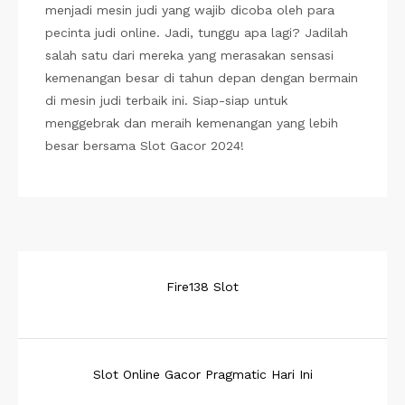
menjadi mesin judi yang wajib dicoba oleh para
pecinta judi online. Jadi, tunggu apa lagi? Jadilah
salah satu dari mereka yang merasakan sensasi
kemenangan besar di tahun depan dengan bermain
di mesin judi terbaik ini. Siap-siap untuk
menggebrak dan meraih kemenangan yang lebih
besar bersama Slot Gacor 2024!
Fire138 Slot
Slot Online Gacor Pragmatic Hari Ini