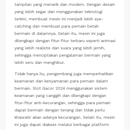
tampilan yang menarik dan modern. Dengan desain
yang lebih segar dan menggunakan teknologi
terkini, membuat mesin ini menjadi lebih eye-
catching dan membuat para pemain betah
bermain di dalamnya. Selain itu, mesin ini juga
dilengkapi dengan fitur-fitur terbaru seperti animasi
yang lebih realistis dan suara yang lebih jernih,
sehingga menciptakan pengalaman bermain yang
lebih seru dan menghibur.
Tidak hanya itu, pengembang juga memperhatikan
keamanan dan kenyamanan para pemain dalam
bermain. Slot Gacor 2024 menggunakan sistem
keamanan yang canggih dan dilengkapi dengan
fitur-fitur anti-kecurangan, sehingga para pemain
dapat bermain dengan tenang dan tidak perlu
khawatir akan adanya kecurangan. Selain itu, mesin
ini juga dapat diakses melalui berbagai platform