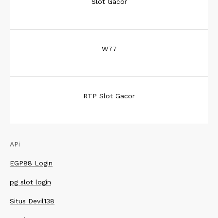
Slot Gacor
W77
RTP Slot Gacor
APi
EGP88 Login
pg slot login
Situs Devil138