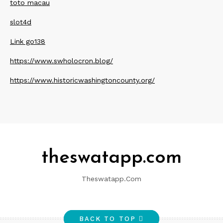
toto macau
slot4d
Link go138
https://www.swholocron.blog/
https://www.historicwashingtoncounty.org/
theswatapp.com
Theswatapp.com
BACK TO TOP