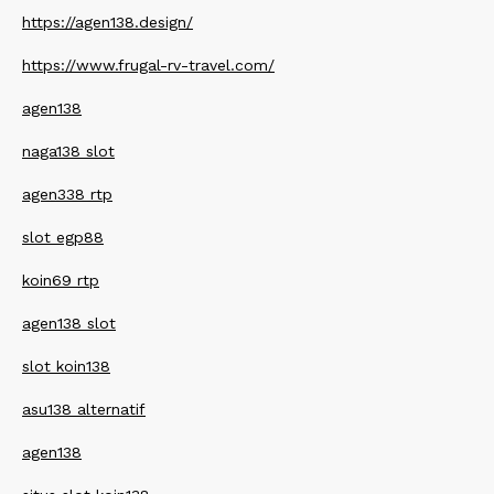
https://agen138.design/
https://www.frugal-rv-travel.com/
agen138
naga138 slot
agen338 rtp
slot egp88
koin69 rtp
agen138 slot
slot koin138
asu138 alternatif
agen138