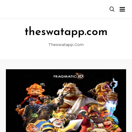
Skip
to
content
theswatapp.com
Theswatapp.com