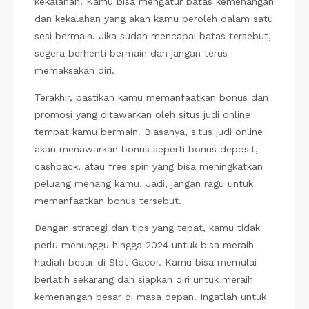
kekalahan. Kamu bisa mengatur batas kemenangan
dan kekalahan yang akan kamu peroleh dalam satu
sesi bermain. Jika sudah mencapai batas tersebut,
segera berhenti bermain dan jangan terus
memaksakan diri.
Terakhir, pastikan kamu memanfaatkan bonus dan
promosi yang ditawarkan oleh situs judi online
tempat kamu bermain. Biasanya, situs judi online
akan menawarkan bonus seperti bonus deposit,
cashback, atau free spin yang bisa meningkatkan
peluang menang kamu. Jadi, jangan ragu untuk
memanfaatkan bonus tersebut.
Dengan strategi dan tips yang tepat, kamu tidak
perlu menunggu hingga 2024 untuk bisa meraih
hadiah besar di Slot Gacor. Kamu bisa memulai
berlatih sekarang dan siapkan diri untuk meraih
kemenangan besar di masa depan. Ingatlah untuk