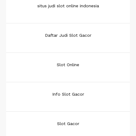
situs judi slot online indonesia
Daftar Judi Slot Gacor
Slot Online
Info Slot Gacor
Slot Gacor