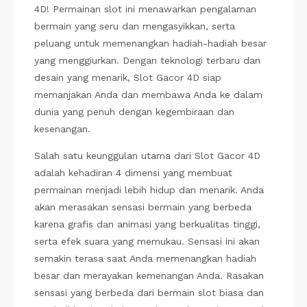
4D! Permainan slot ini menawarkan pengalaman
bermain yang seru dan mengasyikkan, serta
peluang untuk memenangkan hadiah-hadiah besar
yang menggiurkan. Dengan teknologi terbaru dan
desain yang menarik, Slot Gacor 4D siap
memanjakan Anda dan membawa Anda ke dalam
dunia yang penuh dengan kegembiraan dan
kesenangan.
Salah satu keunggulan utama dari Slot Gacor 4D
adalah kehadiran 4 dimensi yang membuat
permainan menjadi lebih hidup dan menarik. Anda
akan merasakan sensasi bermain yang berbeda
karena grafis dan animasi yang berkualitas tinggi,
serta efek suara yang memukau. Sensasi ini akan
semakin terasa saat Anda memenangkan hadiah
besar dan merayakan kemenangan Anda. Rasakan
sensasi yang berbeda dari bermain slot biasa dan