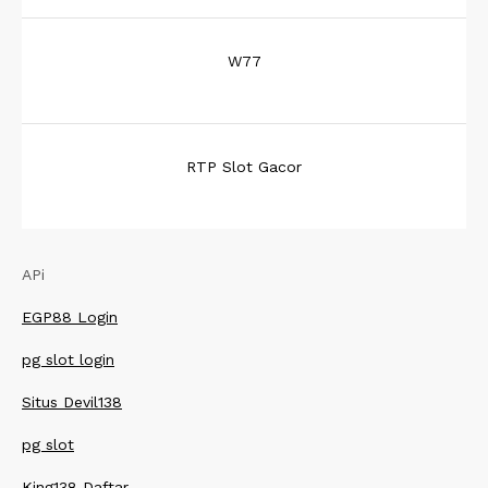
W77
RTP Slot Gacor
APi
EGP88 Login
pg slot login
Situs Devil138
pg slot
King138 Daftar