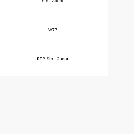
Slot Gacor
W77
RTP Slot Gacor