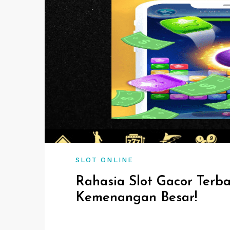
SLOT ONLINE
Rahasia Slot Gacor Ter
Kemenangan Besar!