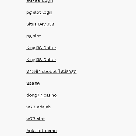
EGP88 Login
pg slot login
Situs Devil138
pg slot
King138 Daftar
King138 Daftar
ทางเข้า sbobet ใหม่ล่าสุด
บอลสด
dong77 casino
w77 adalah
w77 slot
Apk slot demo