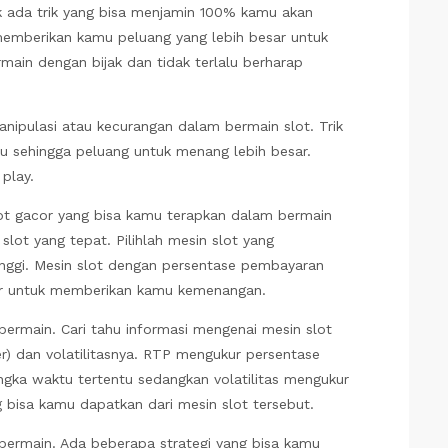
ak ada trik yang bisa menjamin 100% kamu akan
memberikan kamu peluang yang lebih besar untuk
ain dengan bijak dan tidak terlalu berharap
manipulasi atau kecurangan dalam bermain slot. Trik
u sehingga peluang untuk menang lebih besar.
play.
slot gacor yang bisa kamu terapkan dalam bermain
slot yang tepat. Pilihlah mesin slot yang
nggi. Mesin slot dengan persentase pembayaran
esar untuk memberikan kamu kemenangan.
bermain. Cari tahu informasi mengenai mesin slot
er) dan volatilitasnya. RTP mengukur persentase
gka waktu tertentu sedangkan volatilitas mengukur
bisa kamu dapatkan dari mesin slot tersebut.
t bermain. Ada beberapa strategi yang bisa kamu