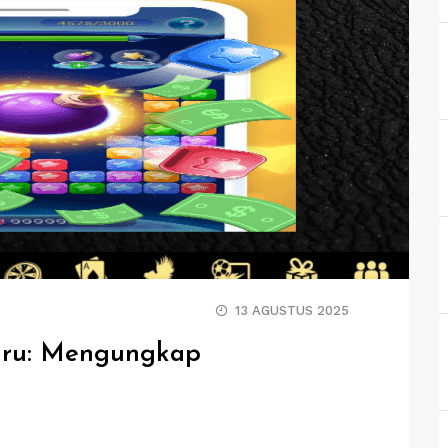
13 AGUSTUS 2025
baru: Mengungkap