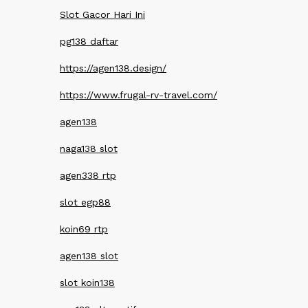
Slot Gacor Hari Ini
pg138 daftar
https://agen138.design/
https://www.frugal-rv-travel.com/
agen138
naga138 slot
agen338 rtp
slot egp88
koin69 rtp
agen138 slot
slot koin138