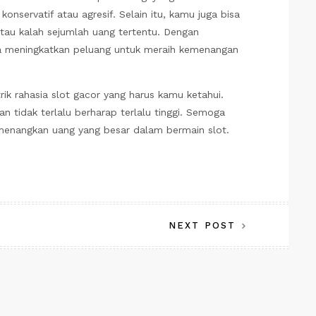
konservatif atau agresif. Selain itu, kamu juga bisa
tau kalah sejumlah uang tertentu. Dengan
sa meningkatkan peluang untuk meraih kemenangan
rik rahasia slot gacor yang harus kamu ketahui.
n tidak terlalu berharap terlalu tinggi. Semoga
menangkan uang yang besar dalam bermain slot.
NEXT POST