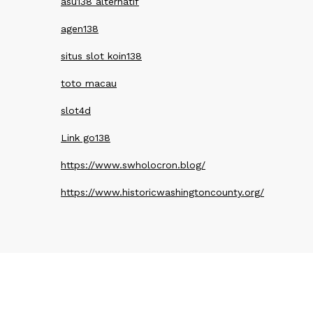
asu138 alternatif
agen138
situs slot koin138
toto macau
slot4d
Link go138
https://www.swholocron.blog/
https://www.historicwashingtoncounty.org/