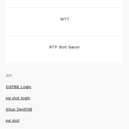
W77
RTP Slot Gacor
APi
EGP88 Login
pg slot login
Situs Devil138
pg slot