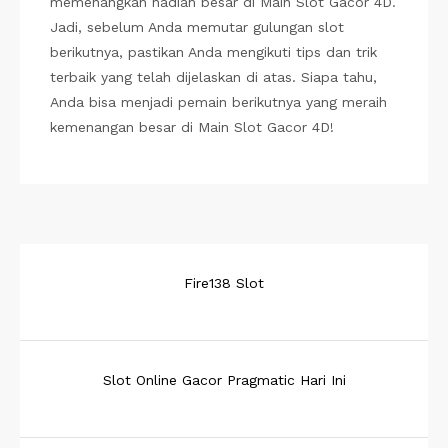
memenangkan hadiah besar di Main Slot Gacor 4D.
Jadi, sebelum Anda memutar gulungan slot
berikutnya, pastikan Anda mengikuti tips dan trik
terbaik yang telah dijelaskan di atas. Siapa tahu,
Anda bisa menjadi pemain berikutnya yang meraih
kemenangan besar di Main Slot Gacor 4D!
Fire138 Slot
Slot Online Gacor Pragmatic Hari Ini