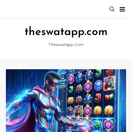
Skip
to
content
theswatapp.com
Theswatapp.com