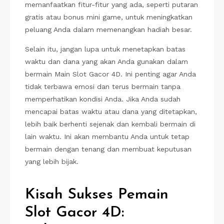
memanfaatkan fitur-fitur yang ada, seperti putaran
gratis atau bonus mini game, untuk meningkatkan
peluang Anda dalam memenangkan hadiah besar.
Selain itu, jangan lupa untuk menetapkan batas
waktu dan dana yang akan Anda gunakan dalam
bermain Main Slot Gacor 4D. Ini penting agar Anda
tidak terbawa emosi dan terus bermain tanpa
memperhatikan kondisi Anda. Jika Anda sudah
mencapai batas waktu atau dana yang ditetapkan,
lebih baik berhenti sejenak dan kembali bermain di
lain waktu. Ini akan membantu Anda untuk tetap
bermain dengan tenang dan membuat keputusan
yang lebih bijak.
Kisah Sukses Pemain
Slot Gacor 4D: