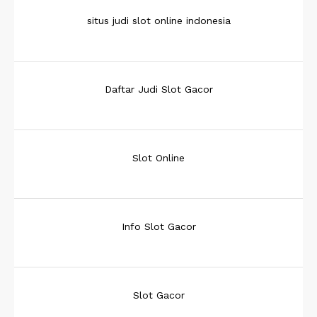
situs judi slot online indonesia
Daftar Judi Slot Gacor
Slot Online
Info Slot Gacor
Slot Gacor