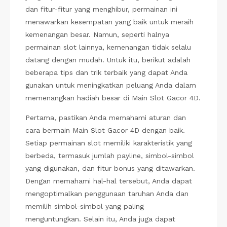
dan fitur-fitur yang menghibur, permainan ini
menawarkan kesempatan yang baik untuk meraih
kemenangan besar. Namun, seperti halnya
permainan slot lainnya, kemenangan tidak selalu
datang dengan mudah. Untuk itu, berikut adalah
beberapa tips dan trik terbaik yang dapat Anda
gunakan untuk meningkatkan peluang Anda dalam
memenangkan hadiah besar di Main Slot Gacor 4D.
Pertama, pastikan Anda memahami aturan dan
cara bermain Main Slot Gacor 4D dengan baik.
Setiap permainan slot memiliki karakteristik yang
berbeda, termasuk jumlah payline, simbol-simbol
yang digunakan, dan fitur bonus yang ditawarkan.
Dengan memahami hal-hal tersebut, Anda dapat
mengoptimalkan penggunaan taruhan Anda dan
memilih simbol-simbol yang paling
menguntungkan. Selain itu, Anda juga dapat